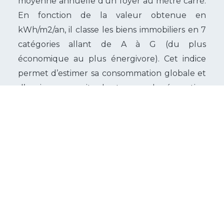
moyenne annuelle d’un foyer au mètre carré.
En fonction de la valeur obtenue en
kWh/m2/an, il classe les biens immobiliers en 7
catégories allant de A à G (du plus
économique au plus énergivore). Cet indice
permet d’estimer sa consommation globale et
d’envisager ensuite des travaux de rénovation
énergétique si nécessaire.
La réalisation du DPE est indispensable avant
la mise en location d’un bien, dans le cadre
d’une vente ou d’une extension immobilière,
quelle que soit la nature des travaux
effectués.
Utiliser des sources d’énergie
renouvelables