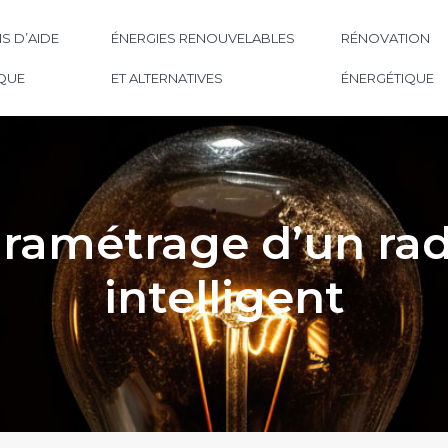
S D’AIDE
ÉNERGIES RENOUVELABLES
RÉNOVATION
QUE
ET ALTERNATIVES
ÉNERGÉTIQUE
paramétrage d’un rad
intelligent