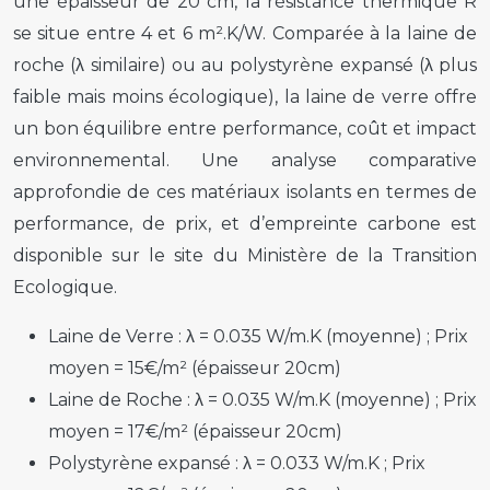
une épaisseur de 20 cm, la résistance thermique R
se situe entre 4 et 6 m².K/W. Comparée à la laine de
roche (λ similaire) ou au polystyrène expansé (λ plus
faible mais moins écologique), la laine de verre offre
un bon équilibre entre performance, coût et impact
environnemental. Une analyse comparative
approfondie de ces matériaux isolants en termes de
performance, de prix, et d’empreinte carbone est
disponible sur le site du Ministère de la Transition
Ecologique.
Laine de Verre :
λ = 0.035 W/m.K (moyenne) ; Prix
moyen = 15€/m² (épaisseur 20cm)
Laine de Roche :
λ = 0.035 W/m.K (moyenne) ; Prix
moyen = 17€/m² (épaisseur 20cm)
Polystyrène expansé :
λ = 0.033 W/m.K ; Prix