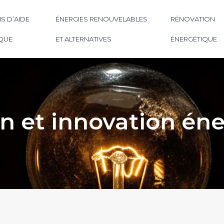
S D’AIDE
ÉNERGIES RENOUVELABLES
RÉNOVATION
QUE
ET ALTERNATIVES
ÉNERGÉTIQUE
on et innovation én